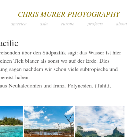
CHRIS MURER PHOTOGRAPHY
america
asia
europe
projects
about
acific
isenden über den Südpazifik sagt: das Wasser ist hier 
inen Tick blauer als sonst wo auf der Erde. Dies 
ung sagen nachdem wir schon viele subtropische und 
bereist haben.
aus Neukaledonien und franz. Polynesien. (Tahiti, 