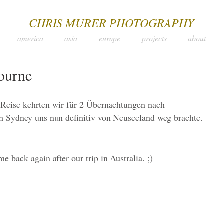
CHRIS MURER PHOTOGRAPHY
america
asia
europe
projects
about
ourne
 Reise kehrten wir für 2 Übernachtungen nach 
h Sydney uns nun definitiv von Neuseeland weg brachte.
back again after our trip in Australia. ;)