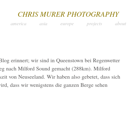
CHRIS MURER PHOTOGRAPHY
america
asia
europe
projects
about
 Blog erinnert; wir sind in Queenstown bei Regenwetter 
Weg nach Milford Sound gemacht (288km). Milford 
it von Neuseeland. Wir haben also gebetet, dass sich 
wird, dass wir wenigstens die ganzen Berge sehen 